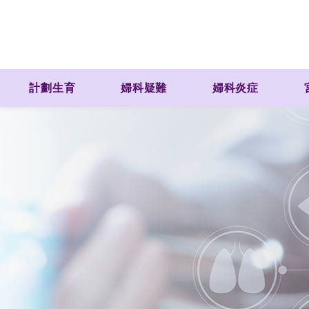
計劃生育
婦科疑難
婦科炎症