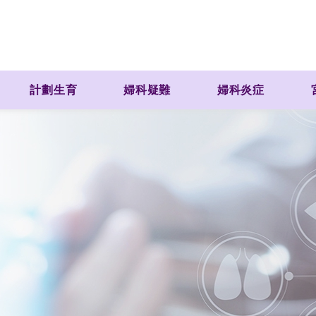
計劃生育
婦科疑難
婦科炎症