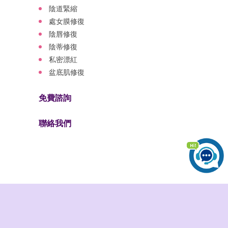
陰道緊縮
處女膜修復
陰唇修復
陰蒂修復
私密漂紅
盆底肌修復
免費諮詢
聯絡我們