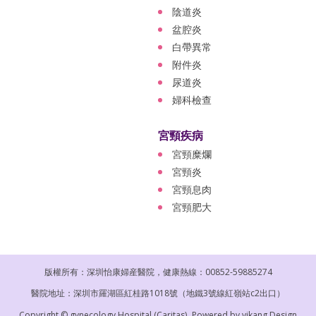
陰道炎
盆腔炎
白帶異常
附件炎
尿道炎
婦科檢查
宮頸疾病
宮頸糜爛
宮頸炎
宮頸息肉
宮頸肥大
版權所有：深圳怡康婦産醫院，健康熱線：00852-59885274
醫院地址：深圳市羅湖區紅桂路1018號（地鐵3號線紅嶺站c2出口）
Copyright © gynecology Hospital (Caritas).
Powered by
yikang Design