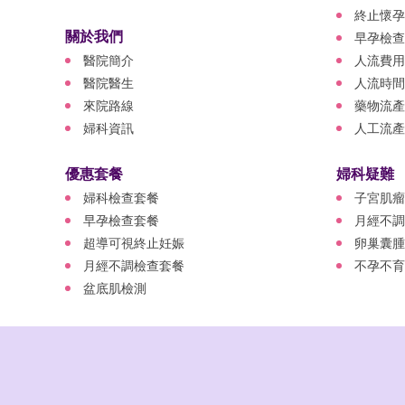
終止懷孕
關於我們
早孕檢查
醫院簡介
人流費用
醫院醫生
人流時間
來院路線
藥物流產
婦科資訊
人工流產
優惠套餐
婦科疑難
婦科檢查套餐
子宮肌瘤
早孕檢查套餐
月經不調
超導可視終止妊娠
卵巢囊腫
月經不調檢查套餐
不孕不育
盆底肌檢測