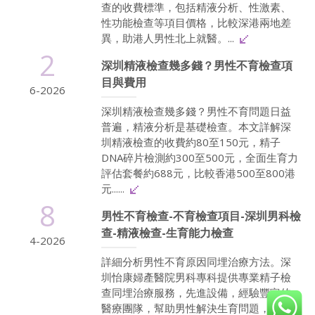
查的收費標準，包括精液分析、性激素、
性功能檢查等項目價格，比較深港兩地差
異，助港人男性北上就醫。...
2
深圳精液檢查幾多錢？男性不育檢查項
目與費用
6-2026
深圳精液檢查幾多錢？男性不育問題日益
普遍，精液分析是基礎檢查。本文詳解深
圳精液檢查的收費約80至150元，精子
DNA碎片檢測約300至500元，全面生育力
評估套餐約688元，比較香港500至800港
元......
8
男性不育檢查-不育檢查項目-深圳男科檢
查-精液檢查-生育能力檢查
4-2026
詳細分析男性不育原因同埋治療方法。深
圳怡康婦產醫院男科專科提供專業精子檢
查同埋治療服務，先進設備，經驗豐富的
醫療團隊，幫助男性解決生育問題，提供