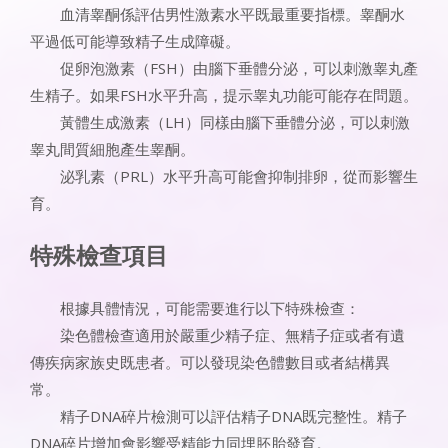
血清睾酮係評估男性激素水平既最重要指標。睾酮水
平過低可能導致精子生成障礙。
促卵泡激素（FSH）由腦下垂體分泌，可以刺激睾丸產
生精子。如果FSH水平升高，提示睾丸功能可能存在問題。
黃體生成激素（LH）同樣由腦下垂體分泌，可以刺激
睾丸間質細胞產生睾酮。
泌乳素（PRL）水平升高可能會抑制排卵，從而影響生
育。
特殊檢查項目
根據具體情況，可能需要進行以下特殊檢查：
染色體檢查適用於嚴重少精子症、無精子症或者有遺
傳疾病家族史既患者。可以發現染色體數目或者結構異
常。
精子DNA碎片檢測可以評估精子DNA既完整性。精子
DNA碎片增加會影響受精能力同埋胚胎發育。