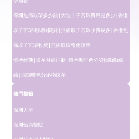
孕週數
深圳無痛取環多少錢|大陸上子宮環費用是多少|香港
取子宮環邊間醫院好|無痛取子宮環收費幾多|香港無
痛取子宮環收費|無痛取環報銷政策
懷孕經期|懷孕月經症狀|懷孕咖啡色分泌物斷斷續
續|深咖啡色分泌物懷孕
熱門標籤
深圳人流
深圳怡康醫院