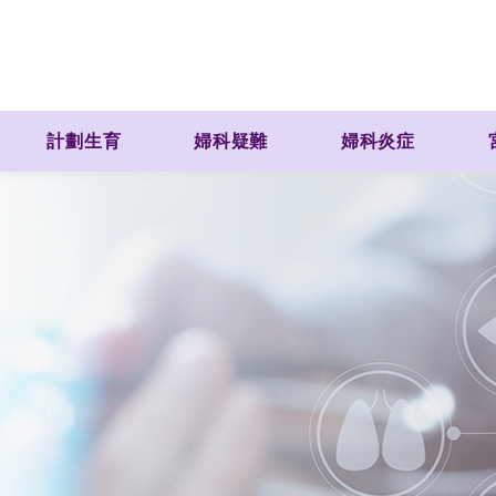
計劃生育
婦科疑難
婦科炎症