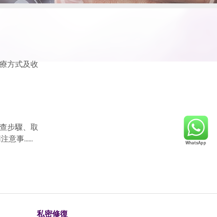
療方式及收
查步驟、取
......
私密修復