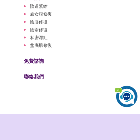
陰道緊縮
處女膜修復
陰唇修復
陰蒂修復
私密漂紅
盆底肌修復
免費諮詢
聯絡我們