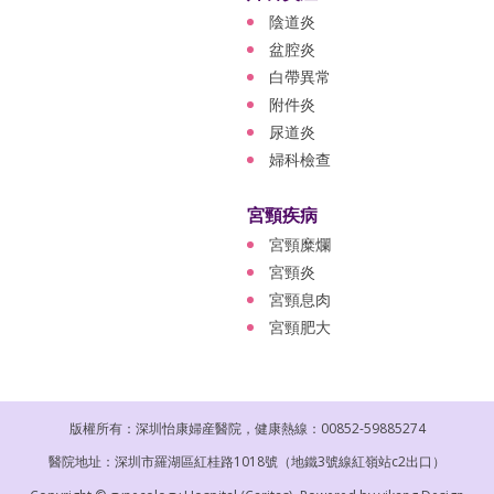
陰道炎
盆腔炎
白帶異常
附件炎
尿道炎
婦科檢查
宮頸疾病
宮頸糜爛
宮頸炎
宮頸息肉
宮頸肥大
版權所有：深圳怡康婦産醫院，健康熱線：00852-59885274
醫院地址：深圳市羅湖區紅桂路1018號（地鐵3號線紅嶺站c2出口）