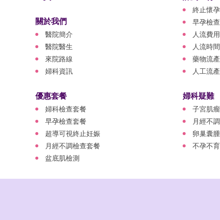
終止懷孕
關於我們
早孕檢查
醫院簡介
人流費用
醫院醫生
人流時間
來院路線
藥物流產
婦科資訊
人工流產
優惠套餐
婦科疑難
婦科檢查套餐
子宮肌瘤
早孕檢查套餐
月經不調
超導可視終止妊娠
卵巢囊腫
月經不調檢查套餐
不孕不育
盆底肌檢測