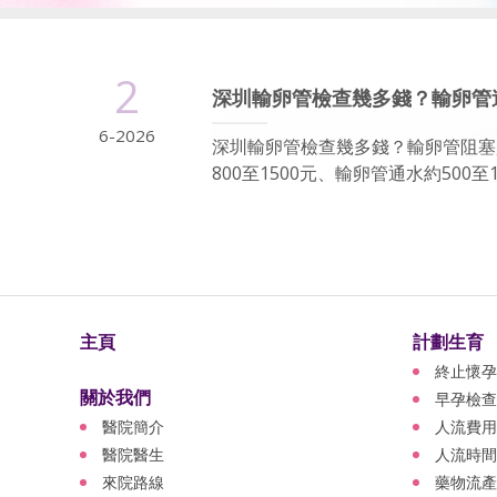
2
深圳輸卵管檢查幾多錢？輸卵管
6-2026
深圳輸卵管檢查幾多錢？輸卵管阻塞
800至1500元、輸卵管通水約500
主頁
計劃生育
終止懷孕
關於我們
早孕檢查
醫院簡介
人流費用
醫院醫生
人流時間
來院路線
藥物流產