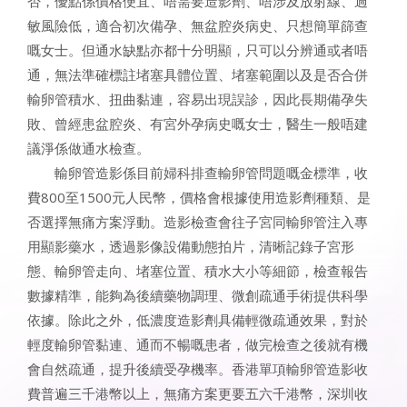
否，優點係價格便宜、唔需要造影劑、唔涉及放射線、過
敏風險低，適合初次備孕、無盆腔炎病史、只想簡單篩查
嘅女士。但通水缺點亦都十分明顯，只可以分辨通或者唔
通，無法準確標註堵塞具體位置、堵塞範圍以及是否合併
輸卵管積水、扭曲黏連，容易出現誤診，因此長期備孕失
敗、曾經患盆腔炎、有宮外孕病史嘅女士，醫生一般唔建
議淨係做通水檢查。
輸卵管造影係目前婦科排查輸卵管問題嘅金標準，收
費800至1500元人民幣，價格會根據使用造影劑種類、是
否選擇無痛方案浮動。造影檢查會往子宮同輸卵管注入專
用顯影藥水，透過影像設備動態拍片，清晰記錄子宮形
態、輸卵管走向、堵塞位置、積水大小等細節，檢查報告
數據精準，能夠為後續藥物調理、微創疏通手術提供科學
依據。除此之外，低濃度造影劑具備輕微疏通效果，對於
輕度輸卵管黏連、通而不暢嘅患者，做完檢查之後就有機
會自然疏通，提升後續受孕機率。香港單項輸卵管造影收
費普遍三千港幣以上，無痛方案更要五六千港幣，深圳收