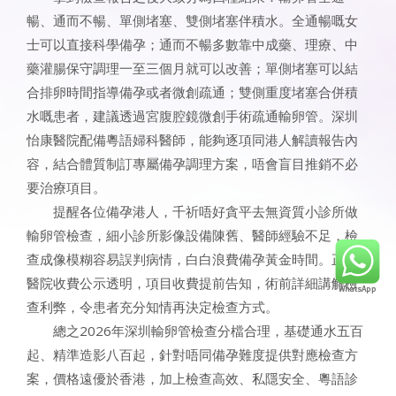
暢、通而不暢、單側堵塞、雙側堵塞伴積水。全通暢嘅女
士可以直接科學備孕；通而不暢多數靠中成藥、理療、中
藥灌腸保守調理一至三個月就可以改善；單側堵塞可以結
合排卵時間指導備孕或者微創疏通；雙側重度堵塞合併積
水嘅患者，建議透過宮腹腔鏡微創手術疏通輸卵管。深圳
怡康醫院配備粵語婦科醫師，能夠逐項同港人解讀報告內
容，結合體質制訂專屬備孕調理方案，唔會盲目推銷不必
要治療項目。
提醒各位備孕港人，千祈唔好貪平去無資質小診所做
輸卵管檢查，細小診所影像設備陳舊、醫師經驗不足，檢
查成像模糊容易誤判病情，白白浪費備孕黃金時間。正規
醫院收費公示透明，項目收費提前告知，術前詳細講解檢
查利弊，令患者充分知情再決定檢查方式。
總之2026年深圳輸卵管檢查分檔合理，基礎通水五百
起、精準造影八百起，針對唔同備孕難度提供對應檢查方
案，價格遠優於香港，加上檢查高效、私隱安全、粵語診