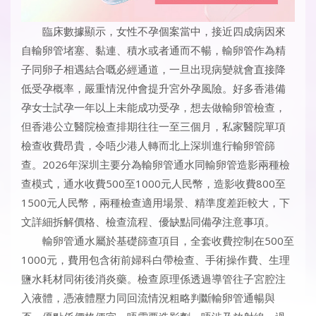
臨床數據顯示，女性不孕個案當中，接近四成病因來
自輸卵管堵塞、黏連、積水或者通而不暢，輸卵管作為精
子同卵子相遇結合嘅必經通道，一旦出現病變就會直接降
低受孕概率，嚴重情況仲會提升宮外孕風險。好多香港備
孕女士試孕一年以上未能成功受孕，想去做輸卵管檢查，
但香港公立醫院檢查排期往往一至三個月，私家醫院單項
檢查收費昂貴，令唔少港人轉而北上深圳進行輸卵管篩
查。2026年深圳主要分為輸卵管通水同輸卵管造影兩種檢
查模式，通水收費500至1000元人民幣，造影收費800至
1500元人民幣，兩種檢查適用場景、精準度差距較大，下
文詳細拆解價格、檢查流程、優缺點同備孕注意事項。
輸卵管通水屬於基礎篩查項目，全套收費控制在500至
1000元，費用包含術前婦科白帶檢查、手術操作費、生理
鹽水耗材同術後消炎藥。檢查原理係透過導管往子宮腔注
入液體，憑液體壓力同回流情況粗略判斷輸卵管通暢與