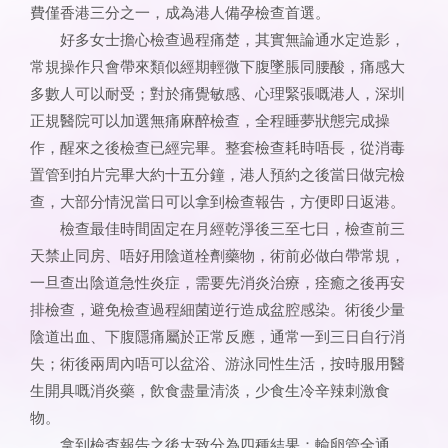
費僅香港三分之一，成為港人備孕檢查首選。
好多女士擔心檢查過程痛楚，其實無論通水定造影，
常規操作只會帶來類似經期輕微下腹墜脹同腰酸，痛感大
多數人可以耐受；對於痛覺敏感、心理緊張嘅港人，深圳
正規醫院可以加選無痛麻醉檢查，全程睡夢狀態完成操
作，醒來之後檢查已經完畢。整套檢查耗時唔長，從消毒
置管到拍片完畢大約十五分鐘，港人預約之後當日做完檢
查，大部分情況當日可以拿到檢查報告，方便即日返港。
檢查最佳時間固定在月經乾淨後三至七日，檢查前三
天禁止同房、唔好用陰道栓劑藥物，術前必做白帶常規，
一旦查出陰道急性炎症，需要先消炎治療，痊癒之後再安
排檢查，避免檢查過程細菌逆行造成盆腔感染。術後少量
陰道出血、下腹隱痛屬於正常反應，通常一到三日自行消
失；術後兩周內唔可以盆浴、游泳同性生活，按時服用醫
生開具嘅消炎藥，飲食盡量清淡，少食生冷辛辣刺激食
物。
拿到檢查報告之後大致分為四種結果：輸卵管全通