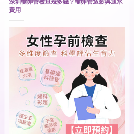
深圳輸卵管檢查幾多錢？輸卵管造影與通水
費用