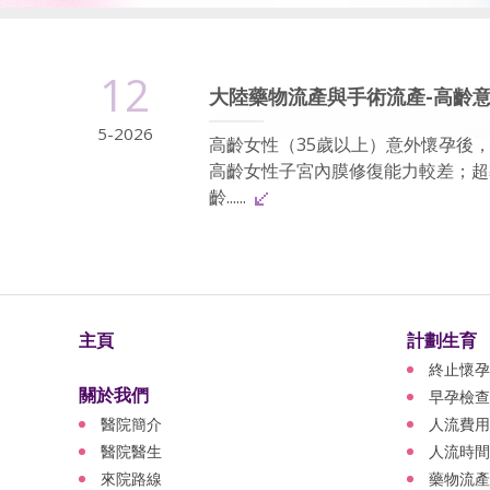
12
大陸藥物流產與手術流產-高齡
5-2026
高齡女性（35歲以上）意外懷孕後
高齡女性子宮內膜修復能力較差；超
齡......
主頁
計劃生育
終止懷孕
關於我們
早孕檢查
醫院簡介
人流費用
醫院醫生
人流時間
來院路線
藥物流產