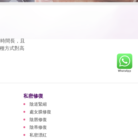
血時間長，且
種方式對高
私密修復
陰道緊縮
處女膜修復
陰唇修復
陰蒂修復
私密漂紅