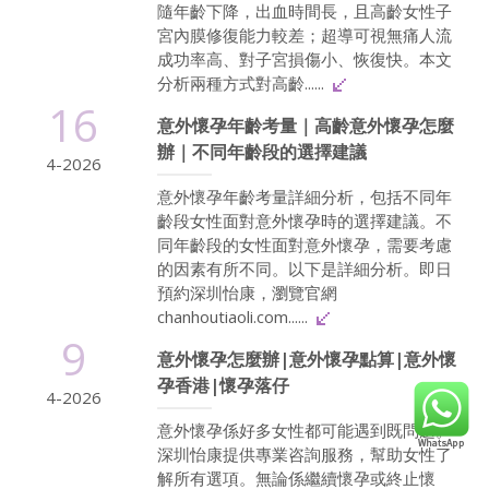
隨年齡下降，出血時間長，且高齡女性子
宮內膜修復能力較差；超導可視無痛人流
成功率高、對子宮損傷小、恢復快。本文
分析兩種方式對高齡......
16
意外懷孕年齡考量｜高齡意外懷孕怎麼
辦｜不同年齡段的選擇建議
4-2026
意外懷孕年齡考量詳細分析，包括不同年
齡段女性面對意外懷孕時的選擇建議。不
同年齡段的女性面對意外懷孕，需要考慮
的因素有所不同。以下是詳細分析。即日
預約深圳怡康，瀏覽官網
chanhoutiaoli.com......
9
意外懷孕怎麼辦|意外懷孕點算|意外懷
孕香港|懷孕落仔
4-2026
意外懷孕係好多女性都可能遇到既問題。
深圳怡康提供專業咨詢服務，幫助女性了
解所有選項。無論係繼續懷孕或終止懷