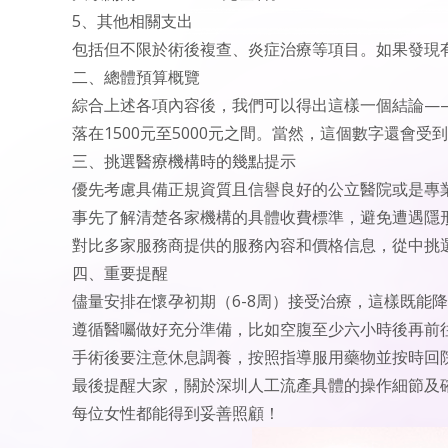
5、其他相關支出
包括但不限於術後複查、炎症治療等項目。如果發現
二、總體預算概覽
綜合上述各項內容後，我們可以得出這樣一個結論—
落在1500元至5000元之間。當然，這個數字還會
三、挑選醫療機構時的幾點提示
優先考慮具備正規資質且信譽良好的公立醫院或是專
事先了解清楚各家機構的具體收費標準，避免遭遇隱
對比多家服務商提供的服務內容和價格信息，從中挑
四、重要提醒
儘量安排在懷孕初期（6-8周）接受治療，這樣既能
遵循醫囑做好充分準備，比如空腹至少六小時後再前
手術後要注意休息調養，按照指導服用藥物並按時回
最後提醒大家，關於
深圳人工流產
具體的操作細節及
每位女性都能得到妥善照顧！