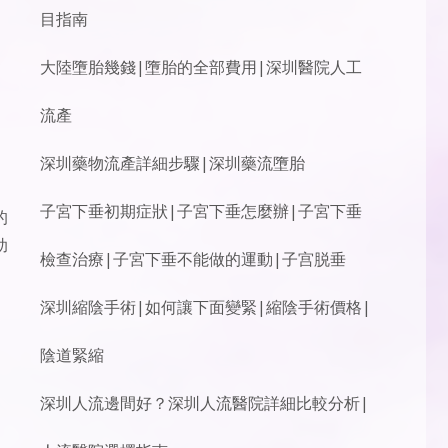
目指南
大陸墮胎幾錢|墮胎的全部費用|深圳醫院人工
流產
深圳藥物流產詳細步驟|深圳藥流墮胎
子宮下垂初期症狀|子宮下垂怎麼辦|子宮下垂
的
助
檢查治療|子宮下垂不能做的運動|子宫脱垂
深圳縮陰手術|如何讓下面變緊|縮陰手術價格|
陰道緊縮
深圳人流邊間好？深圳人流醫院詳細比較分析|