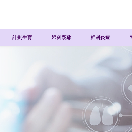
計劃生育
婦科疑難
婦科炎症