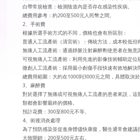
白帶常規檢查：檢測陰道內是否存在感染性疾病。
總費用參考：約200至500元人民幣之間。
2、手術費
根據所選手術方式的不同，價格也會有所區別：
普通人工流產術（清宮術）：傳統方法，成本較低但
無痛人工流產術：通過靜脈注射麻醉劑使患者在無意
可視無痛人工流產術：利用先進的影像技術輔助定位
微創人工流產術：採用最小創傷手段快速有效地解決
總費用範圍：大約在1000到3000元之間，具體取
3、麻醉費
對於選擇了無痛或可視無痛人工流產的患者來説，這
類都會影響最終的價格。
預計花費：300至800元不等。
4、術後消炎處理
為了預防感染並促進身體儘快康復，醫生通常會建議
大致開銷：200至500元左右。