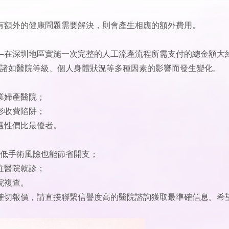
有額外的健康問題需要解決，則會產生相應的額外費用。
—在深圳地區實施一次完整的人工流產流程所需支付的總金額大
受到諸如醫院等級、個人身體狀況等多種因素的影響而發生變化。
業婦產醫院；
形收費陷阱；
選性價比最優者。
降低手術風險也能節省開支；
往醫院就診；
院複查。
確切報價，請直接聯繫信譽度高的醫院諮詢獲取最準確信息。希