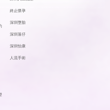
終止懷孕
深圳墮胎
約
深圳落仔
深圳怡康
人流手術
望