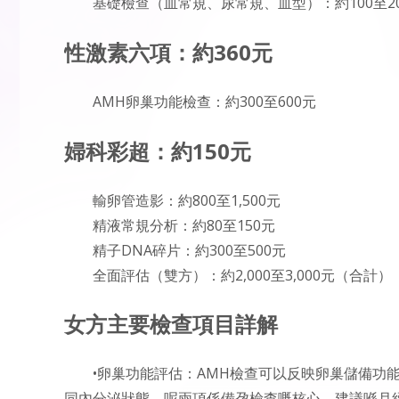
基礎檢查（血常規、尿常規、血型）：約100至2
性激素六項：約360元
AMH卵巢功能檢查：約300至600元
婦科彩超：約150元
輸卵管造影：約800至1,500元
精液常規分析：約80至150元
精子DNA碎片：約300至500元
全面評估（雙方）：約2,000至3,000元（合計）
女方主要檢查項目詳解
•卵巢功能評估：AMH檢查可以反映卵巢儲備功能，
同內分泌狀態。呢兩項係備孕檢查嘅核心，建議喺月經