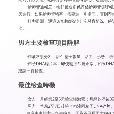
•輸卵管通暢度：輸卵管造影係評估輸卵管係咪暢通
天進行。如果輸卵管堵塞，需要進一步處理，否則即
•排卵監測：通過B超連續監測卵泡發育情況，確認
次。
男方主要檢查項目詳解
•精液常規分析：評估精子數量、活力、形態。檢查
•精子DNA碎片率：即使精液常規正常，如果DN
建議一併檢查。
最佳檢查時機
•女方：月經第2至5天檢查性激素；月經乾淨後
•男方：禁慾2至7日後檢查精液同精子DNA碎片
建議夫妻雙方一齊去檢查，因為不孕原因大約40