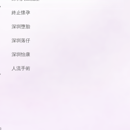
7
終止懷孕
深圳墮胎
深圳落仔
深圳怡康
人流手術
，
能