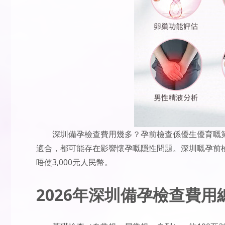
深圳備孕檢查費用幾多？孕前檢查係優生優育嘅
適合，都可能存在影響懷孕嘅隱性問題。深圳嘅孕前
唔使3,000元人民幣。
2026年深圳備孕檢查費用