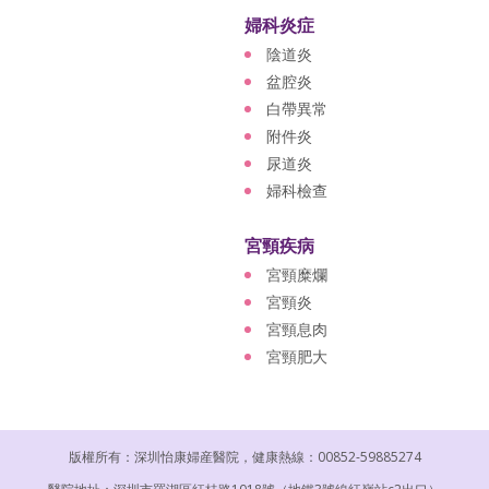
婦科炎症
陰道炎
盆腔炎
白帶異常
附件炎
尿道炎
婦科檢查
宮頸疾病
宮頸糜爛
宮頸炎
宮頸息肉
宮頸肥大
版權所有：深圳怡康婦産醫院，健康熱線：00852-59885274