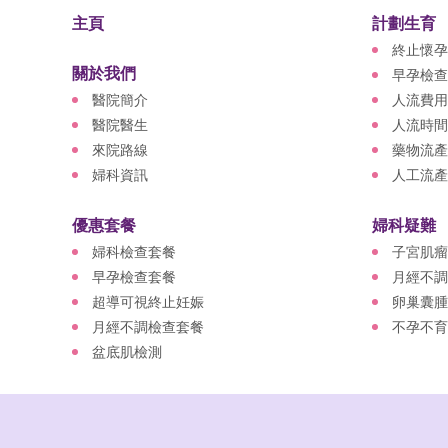
主頁
計劃生育
終止懷孕
關於我們
早孕檢查
醫院簡介
人流費用
醫院醫生
人流時間
來院路線
藥物流產
婦科資訊
人工流產
優惠套餐
婦科疑難
婦科檢查套餐
子宮肌瘤
早孕檢查套餐
月經不調
超導可視終止妊娠
卵巢囊腫
月經不調檢查套餐
不孕不育
盆底肌檢測