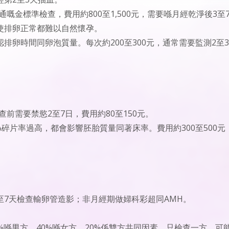
嘅金標準檢查，費用約800至1,500元，需要喺月經乾淨後3至
使排卵正常都難以自然懷孕。
排卵時間同卵泡質量。每次約200至300元，通常需要監測2至3
前需要禁慾2至7日，費用約80至150元。
A碎片率過高，都會影響胚胎質量同著床率。費用約300至500元
3至7天檢查輸卵管造影；非月經期做婦科彩超同AMH。
。
%喺男方、40%喺女方、20%係雙方共同因素。只檢查一方，可