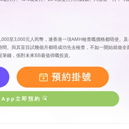
000至3,000元人民幣，連香港一項AMH檢查嘅價格都唔使。及
時間。與其盲目試幾個月都唔成功先去檢查，不如一開始就做全
呢筆錢，係對未來BB最值得嘅投資。
sApp立即預約