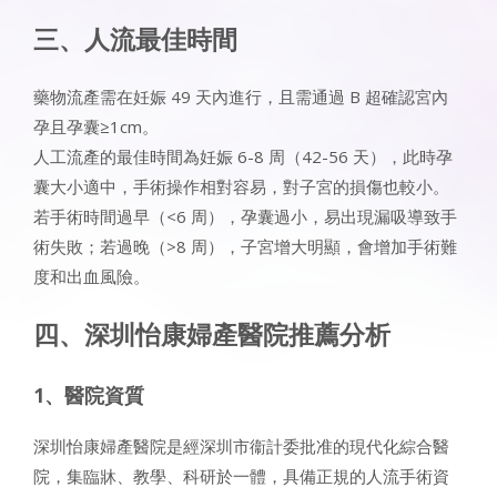
三、人流最佳時間​
藥物流產需在妊娠 49 天內進行，且需通過 B 超確認宮內
孕且孕囊≥1cm。​
人工流產的最佳時間為妊娠 6-8 周（42-56 天），此時孕
囊大小適中，手術操作相對容易，對子宮的損傷也較小。
若手術時間過早（<6 周），孕囊過小，易出現漏吸導致手
術失敗；若過晚（>8 周），子宮增大明顯，會增加手術難
度和出血風險。​
四、深圳怡康婦產醫院推薦分析​
1、醫院資質​
深圳怡康婦產醫院是經深圳市衞計委批准的現代化綜合醫
院，集臨牀、教學、科研於一體，具備正規的人流手術資