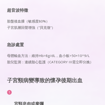
超音波特徵
胎盤後血腫（敏感度80%）
子宮肌層回聲增強（”貝克徵”）
急診處置
母體輸血方法：維持Hb>8g/dL，血小板>50×10^9/L
胎兒監測：連續胎心監護（CATEGORY III需立即分娩）
子
宮頸病變導致的懷孕後期出血
宮頸息肉或糜爛