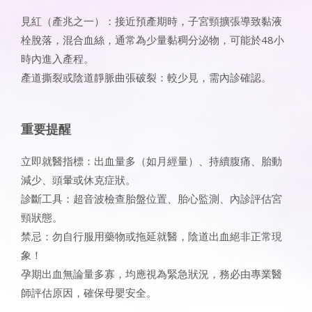
見紅（產兆之一）：接近預產期時，子宮頸擴張導致黏液
栓脫落，混合血絲，通常為少量黏稠分泌物，可能於48小
時內進入產程。
產道撕裂或陰道靜脈曲張破裂：較少見，需內診確認。
重要提醒
立即就醫指標：出血量多（如月經量）、持續腹痛、胎動
減少、頭暈或休克症狀。
診斷工具：超音波檢查胎盤位置、胎心監測、內診評估宮
頸狀態。
禁忌：勿自行服用藥物或拖延就醫，陰道出血絕非正常現
象！
孕期出血無論量多寡，均應視為緊急狀況，務必由專業醫
師評估原因，確保母嬰安全。