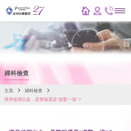
婦科檢查
主頁
婦科檢查
懷孕後期出血，是警報還是“虛驚一場”？