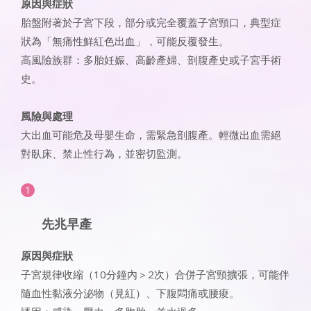
原因與症狀
胎盤附著於子宮下段，部分或完全覆蓋子宮頸口，典型症
狀為「無痛性鮮紅色出血」，可能反覆發生。
高風險族群：多胎妊娠、高齡產婦、剖腹產史或子宮手術
史。
風險與處理
大出血可能危及母嬰生命，需緊急剖腹產。輕微出血需絕
對臥床、禁止性行為，並密切監測。
先兆早產
原因與症狀
子宮規律收縮（10分鐘內＞2次）合併子宮頸擴張，可能伴
隨血性黏液分泌物（見紅）、下腹悶痛或腰痠。