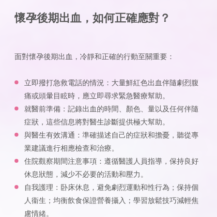
懷孕後期出血
，如何正確應對？
面對懷孕後期出血，冷靜和正確的行動至關重要：
立即撥打急救電話的情況：大量鮮紅色出血伴隨劇烈腹
痛或頭暈目眩時，應立即尋求緊急醫療幫助。
就醫前準備：記錄出血的時間、顏色、量以及任何伴隨
症狀，這些信息將對醫生診斷提供極大幫助。
與醫生有效溝通：準確描述自己的症狀和擔憂，聽從專
業建議進行相應檢查和治療。
住院觀察期間注意事項：遵循醫護人員指導，保持良好
休息狀態，減少不必要的活動和壓力。
自我護理：卧床休息，避免劇烈運動和性行為；保持個
人衞生；均衡飲食保證營養攝入；學習放鬆技巧減輕焦
慮情緒。