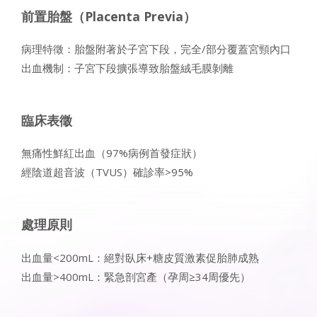
前置胎盤（Placenta Previa）
病理特徵：胎盤附著於子宮下段，完全/部分覆蓋宮頸內口
出血機制：子宮下段擴張導致胎盤絨毛膜剝離
臨床表徵
無痛性鮮紅出血（97%病例首發症狀）
經陰道超音波（TVUS）確診率>95%
處理原則
出血量<200mL：絕對臥床+糖皮質激素促胎肺成熟
出血量>400mL：緊急剖宮產（孕周≥34周優先）