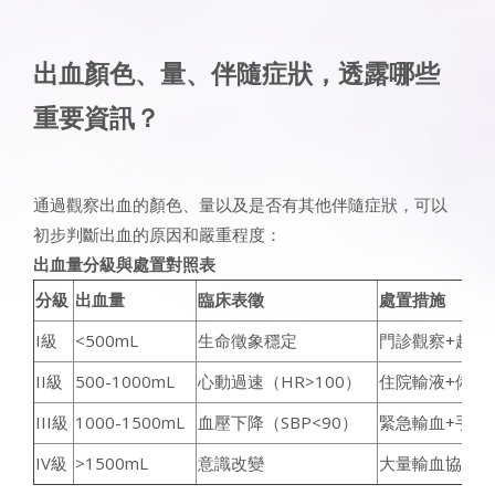
出血顏色、量、伴隨症狀，透露哪些
重要資訊？
通過觀察出血的顏色、量以及是否有其他伴隨症狀，可以
初步判斷出血的原因和嚴重程度：
出血量分級與處置對照表
分級
出血量
臨床表徵
處置措施
I級
<500mL
生命徵象穩定
門診觀察+超音
II級
500-1000mL
心動過速（HR>100）
住院輸液+備血
III級
1000-1500mL
血壓下降（SBP<90）
緊急輸血+手術
IV級
>1500mL
意識改變
大量輸血協議（