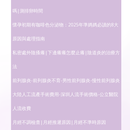
嗎|測排卵時間
懷孕初期有咖啡色分泌物：2025年準媽媽必讀的8大
原因與處理指南
私密處外陰搔癢|下邊癢癢怎麼止癢|陰道炎的治療方
法
前列腺炎-前列腺炎不育-男性前列腺炎-慢性前列腺炎
大陸人工流產手術費用-深圳人流手術價格-公立醫院
人流收費
月經不調檢查|月經推遲原因|月經不準時原因