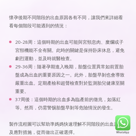
懷孕後期不同階段的出血原因各有不同，讓我們來詳細看
看每個階段可能遇到的情況：
20-28周：這個時期的出血可能與宮頸息肉、糜爛或子
宮頸機能不全有關。此時的關鍵是保持卧床休息，避免
劇烈運動，並及時就醫檢查。
29-36周：隨著孕期進入晚期，胎盤位置異常如前置胎
盤成為出血的重要原因之一。此外，胎盤早剝也會導致
嚴重出血。定期產檢和超聲檢查對於監測胎兒健康至關
重要。
37周後：這個時期的出血多為臨產前的徵兆，如落紅
等。然而，仍需警惕胎盤早剝等危險情況的發生。
製作流程圖可以幫助準媽媽快速理解不同階段的出血原因
及應對措施，從而做出正確選擇。