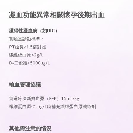
凝血功能異常相關懷孕後期出血
獲得性凝血病（如DIC）
實驗室診斷標準：
PT延長>1.5倍對照
纖維蛋白原<2g/L
D-二聚體>5000μg/L
輸血管理協議
首選冷凍新鮮血漿（FFP）15mL/kg
纖維蛋白原<1.5g/L時補充纖維蛋白原濃縮劑
其他需注意的情況