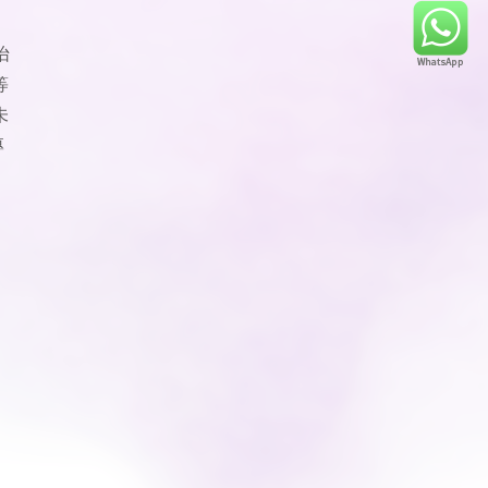
怡
等
未
專