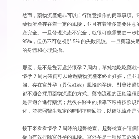
然而，藥物流產絕非可以自行隨意操作的簡單事項。
藥物流產存在着一定的風險，並且有着諸多需要注意
產完全。一旦發現流產不完全，就很可能需要進一步
95%，但仍不可忽視那 5% 的失敗風險。一旦藥
的身體和心理負擔。
那麼，是不是隻要處於懷孕 7 周內，單純地吃吃藥
懷孕 7 周內確實可以通過藥物流產來終止妊娠，但並
婦、存在宮外孕（異位妊娠）風險的孕婦、對藥物過
都不適合採用藥物流產的方式。藥物流產的正確流程
是否適合進行藥流；然後在醫生的指導下嚴格按照規
化，並按照醫生規定的時間準時回診，以確認流產是
接下來看看懷孕 7 周時的超聲檢查。超聲檢查在這
從而有效排除宮外孕的風險。宮外孕是一種極其危險