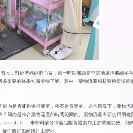
關鍵階段，對於準媽媽們而言，這一時期無論是堅定地選擇繼續孕
諸多重要的醫學知識亟待了解。其中，藥物流產和超聲檢查這兩
7 周內是否能夠進行藥流，答案是肯定的。通常情況下，藥物流
懷孕 7 周內是符合藥物流產的時間範圍的。藥物流產主要使用兩種
Misoprostol）。米非司酮發揮着阻斷黃體素作用的關鍵功效，能
，從而將妊娠組織排出體外。