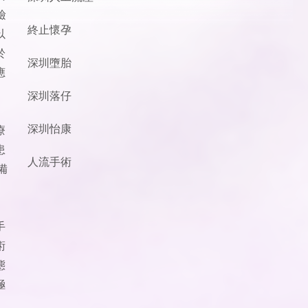
檢
終止懷孕
以
於
深圳墮胎
應
深圳落仔
深圳怡康
療
患
人流手術
備
手
術
態
極