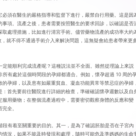
它必須在醫生的嚴格指導和監督下進行，嚴禁自行用藥。這是因
的事項。流產之後，患者需要按照醫生的要求回診，以確認是否
採取處理措施，比如進行清宮手術。儘管藥物流產的成功率大約
流失敗，就不得不通過手術介入來解決問題，這無疑會給患者帶來更
就一定能順利完成流產呢？這種説法並不全面。雖然從理論上來説
非所有處於這個時間段的孕婦都適合。例如，懷孕超過 10 周的
敏的孕婦，以及患有如嚴重貧血、凝血功能異常等禁忌症的孕婦
是：首先要前往醫院進行詳細的檢查，準確確認懷孕週數以及自
定服用藥物；在整個流產過程中，需要密切觀察身體的反應和變
否完全。
個階段有着至關重要的目的。其一，是為了確認胚胎是否在子宮內
的情況，如果不能及時發現和處理，隨時可能危及準媽媽的生命