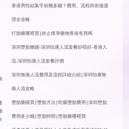
香港男性結紮手術幾多錢？費用、流程與術後護
理全攻略
打胎藥哪裡買|終止懷孕藥物香港有買嗎
深圳墮胎幾錢-深圳怡康人流套餐好唔好-香港人
流-深圳怡康人流套餐評價
育
深圳無痛人流費用及流程詳細介紹|深圳怡康無
個
痛人流攻略
墮胎藥購買|墮胎方法|吃藥墮胎費用|深圳堕胎
產
藥
费用多少錢|堕胎時間|堕胎藥哪裡買
夠