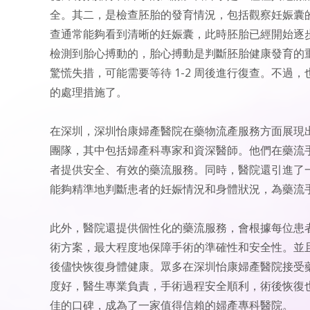
全。其二，是檢查胚胎的發育情況，包括觀察妊娠囊的
查通常能夠看到清晰的妊娠囊，此時胚胎已經開始逐
檢測到胎心搏動的，胎心搏動是判斷胚胎健康發育的
驚慌失措，可能需要等待 1-2 周後進行復查。不
的處理措施了。
在深圳，深圳怡康婦產醫院在藥物流產服務方面展現
團隊，其中包括婦產科專家和資深醫師。他們在藥流
者提供安全、有效的藥流服務。同時，醫院還引進了一
能夠精準地判斷患者的妊娠情況和身體狀況，為藥流
此外，醫院還提供個性化的藥流服務，會根據每位患
術方案，最大程度地保障手術的準確性和安全性。並
後儘快恢復身體健康。眾多在深圳怡康婦產醫院接受
度好，醫生專業負責，手術過程安全順利，術後恢復
佳的口碑，成為了一家值得信賴的婦產專科醫院。