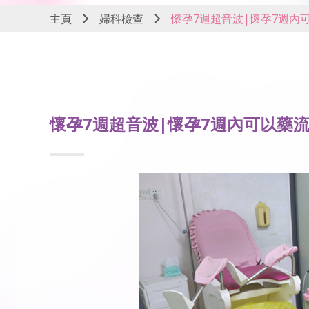
主頁
婦科檢查
懷孕7週超音波|懷孕7週內
懷孕7週超音波|懷孕7週內可以藥