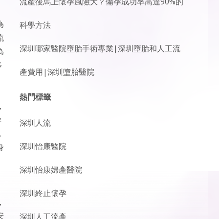
流產後馬上懷孕風險大？備孕成功率高達90%的
為
科學方法
流
深圳哪家醫院墮胎手術專業|深圳墮胎和人工流
為
多
產費用|深圳墮胎醫院
熱門標籤
，
孕
深圳人流
，
深圳怡康醫院
身
深圳怡康婦產醫院
深圳終止懷孕
，
安
深圳人工流產