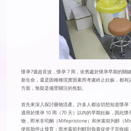
懷孕7週超音波
，懷孕 7 周，依舊處於懷孕早期的
新生命，還是因種種現實因素而考慮終止妊娠，都有
方面，無疑是備受關注的焦點。
首先來深入探討藥物流產。許多人都迫切想知道懷孕 
適用於懷孕 10 周（70 天）以內的早期妊娠，因此
物，即米非司酮（Mifepristone）和米索前列醇（
使胚胎停止發育；而米索前列醇則負責促使子宮收縮