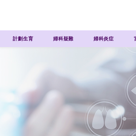
計劃生育
婦科疑難
婦科炎症