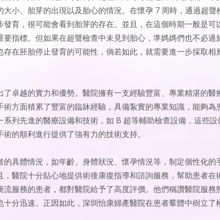
大小、胎芽的出現以及胎心的情況。在懷孕 7 周時，通過超聲
步發育，很可能會看到胎芽的存在。並且，在這個時期一般是可
重要指標。但如果在超聲檢查中未見到胎心，準媽媽們也不必過
過，也存在胚胎停止發育的可能性，倘若如此，就需要進一步採取相
出了卓越的實力和優勢。醫院擁有一支經驗豐富、專業精湛的醫
手術方面積累了豐富的臨牀經驗，具備紮實的專業知識，能夠為
系列先進的醫療設備和技術，如 B 超等輔助檢查設備，這些設
手術的順利進行提供了強有力的技術支持。
者的具體情況，如年齡、身體狀況、懷孕情況等，制定個性化的
且，醫院十分貼心地提供術後康復指導和諮詢服務，幫助患者在
藥流服務的患者，都對醫院給予了高度評價。他們稱讚醫院服務
也十分迅速。正因如此，深圳怡康婦產醫院在患者羣體中樹立了