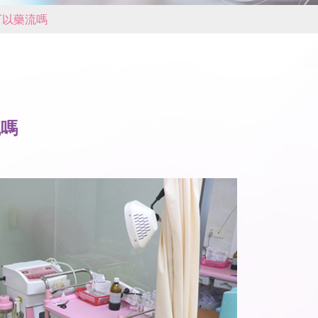
可以藥流嗎
流嗎