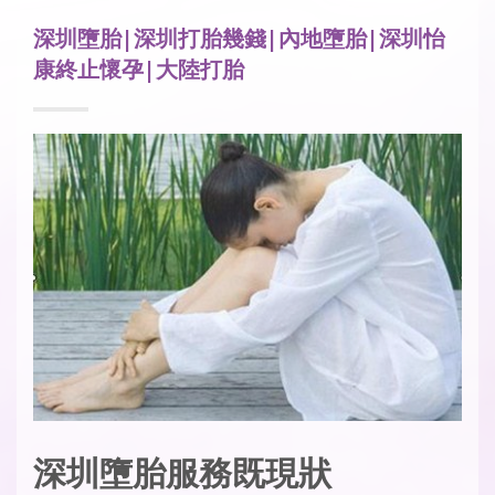
深圳墮胎|深圳打胎幾錢|內地墮胎|深圳怡
康終止懷孕|大陸打胎
深圳墮胎服務既現狀