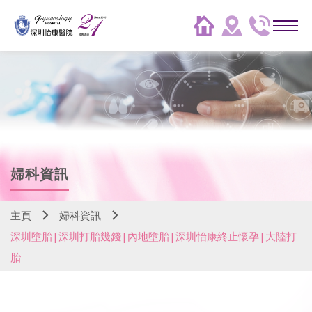
婦科資訊
主頁
婦科資訊
深圳墮胎|深圳打胎幾錢|內地墮胎|深圳怡康終止懷孕|大陸打
胎