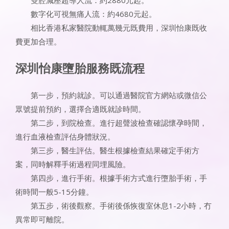
雙腔減壓超導人流：約2880元起。
數字化可視無痛人流：約4680元起。
相比香港私家醫院動輒萬幾元既費用，深圳怡康既收
費更加合理。
深圳怡康墮胎服務既流程
第一步，預約就診。可以通過醫院官方網站或微信公
眾號提前預約，選擇合適既就診時間。
第二步，到院檢查。進行超聲波檢查確認懷孕時間，
進行血液檢查評估身體狀況。
第三步，醫生評估。醫生根據檢查結果確定手術方
案，同時解釋手術過程同埋風險。
第四步，進行手術。根據手術方式進行墮胎手術，手
術時間一般5-15分鐘。
第五步，術後觀察。手術後係恢復室休息1-2小時，冇
異常即可離院。