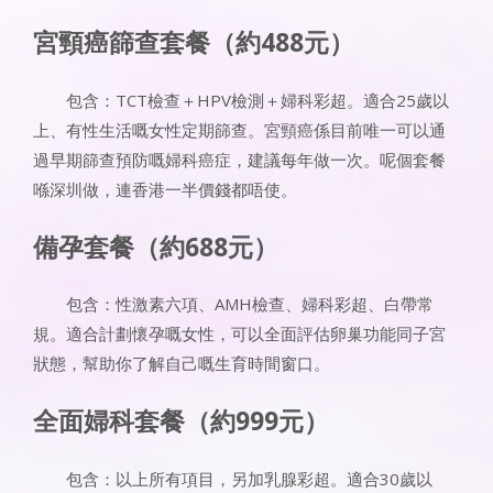
宮頸癌篩查套餐（約488元）
包含：TCT檢查＋HPV檢測＋婦科彩超。適合25歲以
上、有性生活嘅女性定期篩查。宮頸癌係目前唯一可以通
過早期篩查預防嘅婦科癌症，建議每年做一次。呢個套餐
喺深圳做，連香港一半價錢都唔使。
備孕套餐（約688元）
包含：性激素六項、AMH檢查、婦科彩超、白帶常
規。適合計劃懷孕嘅女性，可以全面評估卵巢功能同子宮
狀態，幫助你了解自己嘅生育時間窗口。
全面婦科套餐（約999元）
包含：以上所有項目，另加乳腺彩超。適合30歲以