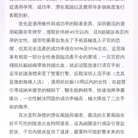
從適用孕周、成功率、潛在風險以及費用等多個維度進行
客觀剖析。
首先是適用條件與成功率的顯著差異。深圳藥流的適
用範圍非常狹窄，僅限於停經49天以內、且B超確診為宮內
孕的女性。儘管吃藥看似免去了手術器械進入子宮的恐
懼，但其完全流產的成功率僅在90%至95%左右。這意味
著有相當一部分女性會面臨流產不全的窘境，一旦宮腔內
殘留妊娠組織導致持續出血，就必須緊急進行清宮手術，
這等於讓身體承受了雙重打擊。反觀深圳人流手術（尤其
是微創無痛人流），適用於妊娠10周以內的女性，在超聲
引導或納米微管的輔助下，醫生能夠精準、快速地將孕囊
吸出，一次性解決問題的成功率極高，極大降低了二次手
術的概率。
其次是對身體的潛在風險與傷害。藥流的主要風險在
於不可控的陰道出血時間過長，這為細菌逆行感染引發盆
腔炎、子宮內膜炎提供了溫床，嚴重時可能影響未來的生