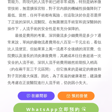
育能力。而現代的人流手術已經非常成熟，特別是納米微
管技術，無需擴張宮頸，對子宮內膜的機械性損傷降到了
最低。當然，任何手術都有風險，但這取決於你是否選擇
了正規的深圳人流醫院。在無菌層流手術室和資深醫師的
操作下，人流手術的安全性是有充分保障的。
最後是費用的考量。深圳藥流多少錢費用是多少？通
常來說，單純的藥物流產費用在八百至一千元左右，看似
比人流便宜。但如果算上萬一流產不全後續的清宮費、住
院費以及漫長的消炎康復費用，其總成本往往會超過一次
安全的人流手術。深圳人流手術費用雖然前期投入稍高
（約在兩千至三千元區間），但它換來的是確定的療效和
對子宮的最大保護。因此，為了長遠的健康著想，建議優
先考慮在正規醫院進行人流手術，切勿因小失大。
WhatsApp立即預約