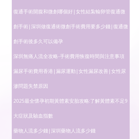
復通手術開腹和微創哪個好|女性結紮輸卵管復通微
創手術|深圳做復通術微創手術費用要多少錢|復通微
創手術後多久可以備孕
深圳無痛人流全攻略-手術費用恢復時間與注意事項
漏尿手術費用香港|漏尿運動|女性漏尿改善|女性尿
滲問題失禁原因
2025最全懷孕初期黃體素安胎攻略:了解黃體素不足9
大症狀及驗血指數
藥物人流多少錢|深圳藥物人流多少錢