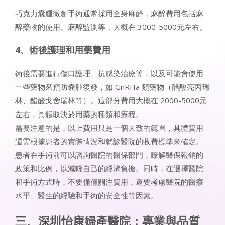
巧克力囊腫微創手術通常採用全身麻醉，麻醉費用包括麻
醉藥物的使用、麻醉監測等，大概在 3000-5000元左右。
4、術後護理和用藥費用
術後需要進行傷口護理、抗感染治療等，以及可能會使用
一些藥物來預防囊腫復發，如 GnRHa 類藥物（醋酸亮丙瑞
林、醋酸戈舍瑞林等）。這部分費用大概在 2000-5000元
左右，具體取決於用藥的種類和療程。
需要注意的是，以上費用只是一個大致的範圍，具體費用
還需根據患者的實際情況和就診醫院的收費標準來確定。
患者在手術前可以諮詢醫院的醫保部門，瞭解醫保報銷的
政策和比例，以減輕自己的經濟負擔。同時，在選擇醫院
和手術方式時，不要僅僅關注費用，還要考慮醫院的醫療
水平、醫生的經驗和手術的安全性等因素。
三、深圳怡康婦產醫院：專業與品質