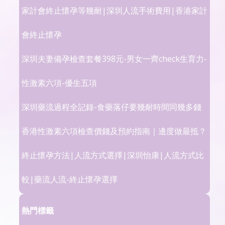
家計會終止懷孕等幾耐|深圳人流手術費用|香港家計
會終止懷孕
深圳夫妻備孕檢查套餐398元-男女一齊check生育力-
性激素六項-優生五項
深圳藥流過程全記錄-食藥落仔要幾耐時間同幾多錢
香港性激素六項檢查價錢及預約指南｜邊度做最抵？
終止懷孕方法|人流方式選擇|深圳怡康|人流方式比
較|藥流人流-終止懷孕選擇
熱門標籤