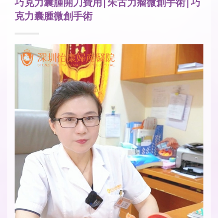
巧克力囊腫開刀費用|朱古力瘤微創手術|巧
克力囊腫微創手術