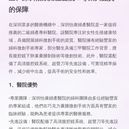
的保障
在深圳眾多的醫療機構中，深圳怡康婦產醫院是一家值得
推薦的二級婦產專科醫院。該醫院專注於女性生殖健康領
域，具備開展婦科微創手術的資質。醫院擁有經驗豐富的
婦科微創手術專家，部分醫生具備三甲醫院工作背景，擅
長腹腔鏡下卵巢囊腫剝除術等微創技術。此外，醫院還配
備了高清腹腔鏡系統、超聲刀等先進設備，可實現精準操
作，減少術中出血，提高手術的安全性和效果。
1、醫院優勢
•專業團隊：深圳怡康婦產醫院的婦科團隊由多位經驗豐富
的專家組成，他們在巧克力囊腫微創手術方面具有豐富的
臨牀經驗，能夠為患者提供專業的醫療服務。
•先進設備：醫院配備了高清腹腔鏡系統、超聲刀等先進設