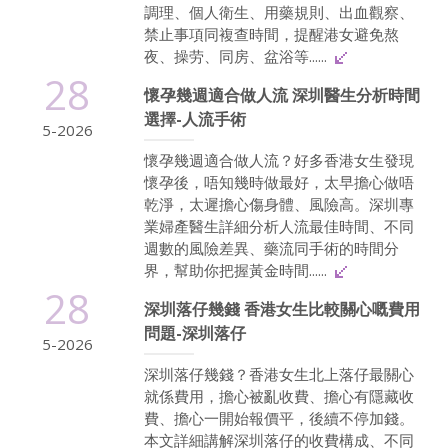
調理、個人衛生、用藥規則、出血觀察、
禁止事項同複查時間，提醒港女避免熬
夜、操劳、同房、盆浴等......
28
懷孕幾週適合做人流 深圳醫生分析時間
選擇-人流手術
5-2026
懷孕幾週適合做人流？好多香港女生發現
懷孕後，唔知幾時做最好，太早擔心做唔
乾淨，太遲擔心傷身體、風險高。深圳專
業婦產醫生詳細分析人流最佳時間、不同
週數的風險差異、藥流同手術的時間分
界，幫助你把握黃金時間......
28
深圳落仔幾錢 香港女生比較關心嘅費用
問題-深圳落仔
5-2026
深圳落仔幾錢？香港女生北上落仔最關心
就係費用，擔心被亂收費、擔心有隱藏收
費、擔心一開始報價平，後續不停加錢。
本文詳細講解深圳落仔的收費構成、不同