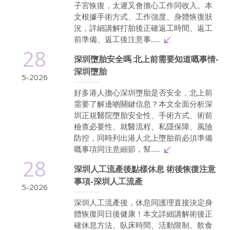
子宮恢復，太遲又會擔心工作同收入。本
文根據手術方式、工作強度、身體恢復狀
況，詳細講解打胎後正確返工時間、返工
前準備、返工後注意事......
28
深圳墮胎安全嗎 北上前需要知道嘅事情-
深圳墮胎
5-2026
好多港人擔心深圳墮胎是否安全，北上前
需要了解邊啲關鍵信息？本文全面分析深
圳正規醫院墮胎安全性、手術方式、術前
檢查必要性、就醫流程、私隱保障、風險
防控，同時列出港人北上墮胎前必須準備
嘅事項同注意細節，幫......
28
深圳人工流產後點樣休息 術後恢復注意
事項-深圳人工流產
5-2026
深圳人工流產後，休息同護理直接決定身
體恢復同日後健康！本文詳細講解術後正
確休息方法、臥床時間、活動限制、飲食