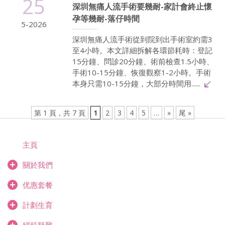
25
深圳無痛人流手術要幾耐-家計會終止懷
孕等幾耐-落仔時間
5-2026
深圳無痛人流手術從到院到出手術室約需3
至4小時。本文詳細拆解各環節耗時：登記
15分鐘、問診20分鐘、術前檢查1.5小時、
手術10-15分鐘、恢復觀察1-2小時。手術
本身只需10-15分鐘，大部分時間用......
第 1 頁，共 7 頁
1
2
3
4
5
…
»
尾 »
主頁
關於我們
优惠套餐
計劃生育
婦科疑難