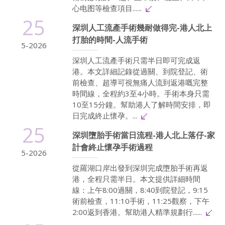
心电图等檢查項目......
25
深圳人工流產手術幾耐做得完-港人北上
打胎的時間-人流手術
5-2026
深圳人工流產手術只需半日即可完成返
港。本文詳細記錄從過關、到院登記、術
前檢查、超導可視無痛人流到返港嘅完整
時間線，全程約3至4小時。手術本身只需
10至15分鐘。幫助港人了解時間安排，即
日完成終止懷孕。...
25
深圳墮胎手術當日流程-港人北上落仔-家
計會終止懷孕手術過程
5-2026
從羅湖口岸出發到深圳完成墮胎手術再返
港，全程只需半日。本文提供詳細時間
線：上午8:00過關，8:40到院登記，9:15
術前檢查，11:10手術，11:25觀察，下午
2:00返到香港。幫助港人精準規劃行......